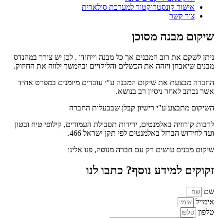
אישור קונסטרוקטור למערכת סולארית
צור קשר
שיקום מבנה מסוכן
ניתן לשקם את רוב המבנים אך כל מבנה וייחודו . לכן יש צורך במהנדס
מבנים שיאבחן ויזהה את הכשלים והליקויים ובהמשך ילווה את החיזוק.
החברה מבצעת את שיקום המבנה ע"י עובדים מיומנים במפרט אחיד
אשר נכתב לאחר ניסיון רב בנושא.
השיקום מתבצע ע"י רישיון קבלן שבבעלות החברה
לרבות קורוזיה באלמנטים, ירידות תסבולת העמודים, קילופי טיח ובטון
ועד לחידוש הברזל באלמנטים לפי תקן ישראל 466.
שיקום מבנים עושים רק עם חברה מנוסה, פנו אלינו
זקוקים למידע נוסף? כתבו לנו
שם
אימייל
טלפון