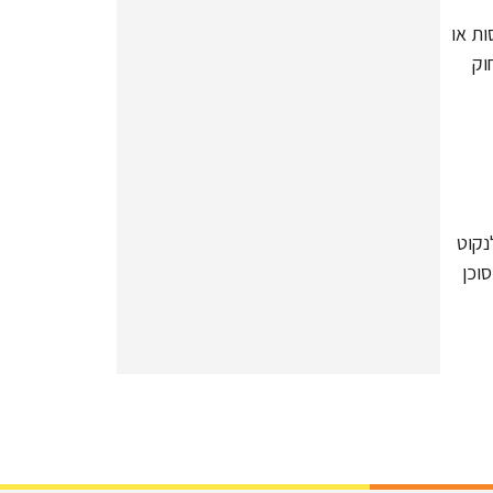
ות או
וק
נקוט
וכן