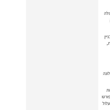
ולה
יין
,
ונה
את
ורטו
עלול